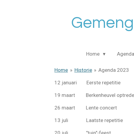
Ga
direct
Gemengd
naar
de
hoofdinhoud
Home
Agend
Home
»
Historie
»
Agenda 2023
12 januari Eerste repetiti
19 maart Berkenheuvel optred
26 maart Lente concer
13 juli Laatste repetiti
20 juli "tuin"-fees