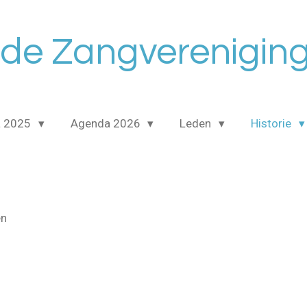
e Zangvereniging
a 2025
Agenda 2026
Leden
Historie
e
en
t
e
t