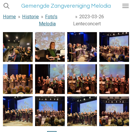
Gemengde Zangvereniging Melodia
Ga
direct
Home
»
Historie
»
Foto's
»
2023-03-26
naar
Melodia
Lenteconcert
de
hoofdinhoud