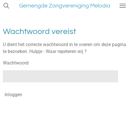
Gemengde Zangvereniging Melodia
Ga
direct
naar
de
Wachtwoord vereist
hoofdinhoud
U dient het correcte wachtwoord in te voeren om deze pagina
te bezoeken. Hulpje : Waar repeteren wij ?
Wachtwoord
Inloggen