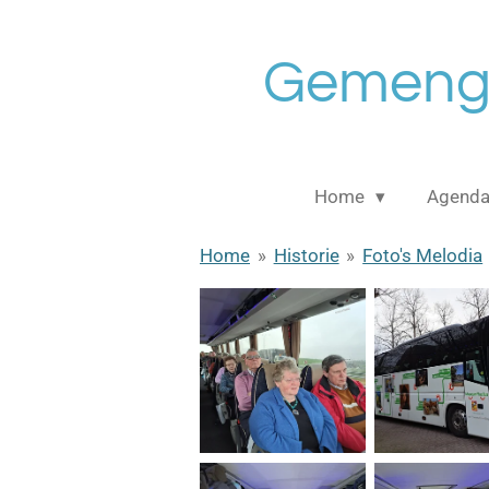
Ga
direct
Gemengd
naar
de
hoofdinhoud
Home
Agend
Home
»
Historie
»
Foto's Melodia