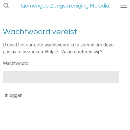
Gemengde Zangvereniging Melodia
Ga
direct
naar
de
Wachtwoord vereist
hoofdinhoud
U dient het correcte wachtwoord in te voeren om deze
pagina te bezoeken. Hulpje : Waar repeteren wij ?
Wachtwoord
Inloggen