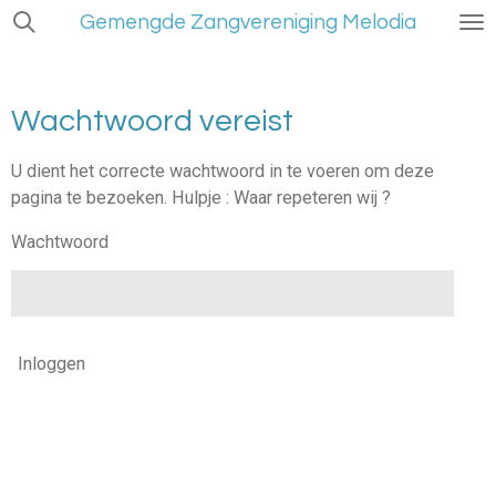
Gemengde Zangvereniging Melodia
Ga
direct
naar
de
Wachtwoord vereist
hoofdinhoud
U dient het correcte wachtwoord in te voeren om deze
pagina te bezoeken. Hulpje : Waar repeteren wij ?
Wachtwoord
Inloggen