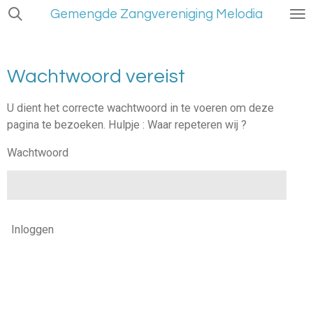
Gemengde Zangvereniging Melodia
Ga
direct
naar
de
Wachtwoord vereist
hoofdinhoud
U dient het correcte wachtwoord in te voeren om deze
pagina te bezoeken. Hulpje : Waar repeteren wij ?
Wachtwoord
Inloggen