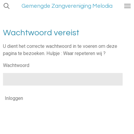
Gemengde Zangvereniging Melodia
Ga
direct
naar
de
Wachtwoord vereist
hoofdinhoud
U dient het correcte wachtwoord in te voeren om deze
pagina te bezoeken. Hulpje : Waar repeteren wij ?
Wachtwoord
Inloggen